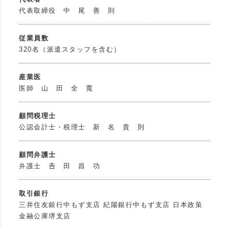
代表取締役 中 尾 善 則
従業員数
320名（派遣スタッフを含む）
産業医
医師 山 田 全 寬
顧問税理士
公認会計士・税理士 新 名 貴 則
顧問弁護士
弁護士 𠮷 田 昌 功
取引銀行
三井住友銀行中もず支店 紀陽銀行中もず支店 日本政策
金融公庫堺支店